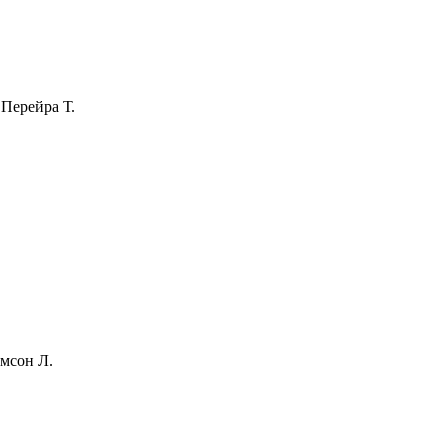
 Перейра Т.
амсон Л.