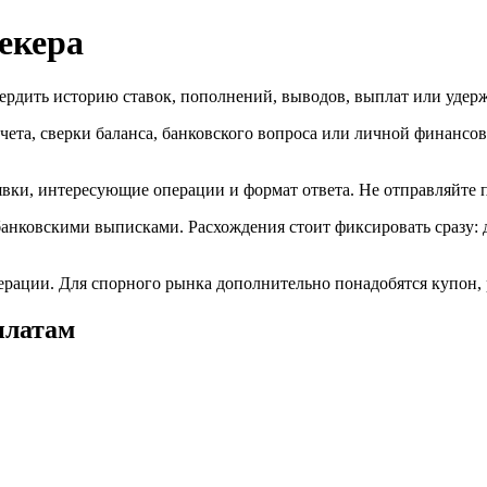
екера
вердить историю ставок, пополнений, выводов, выплат или удер
счета, сверки баланса, банковского вопроса или личной финанс
заявки, интересующие операции и формат ответа. Не отправляйт
 банковскими выписками. Расхождения стоит фиксировать сразу: 
перации. Для спорного рынка дополнительно понадобятся купон, 
платам