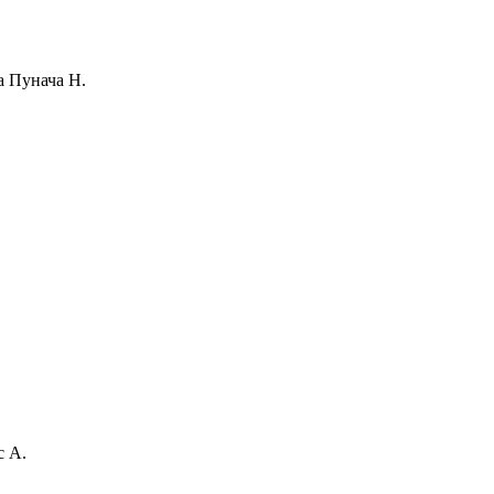
а Пунача Н.
с А.