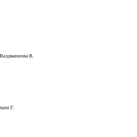
/ Валдманнова В.
льпи Г.