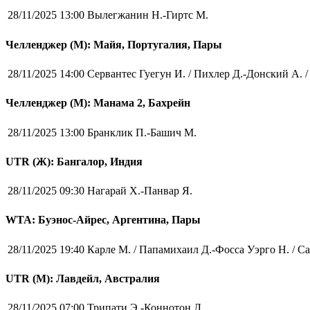
28/11/2025 13:00
Вылегжанин Н.-Гиртс М.
Челленджер (М): Майя, Португалия, Пары
28/11/2025 14:00
Сервантес Гуегун И. / Пихлер Д.-Донский А. /
Челленджер (М): Манама 2, Бахрейн
28/11/2025 13:00
Бранклик П.-Башич М.
UTR (Ж): Бангалор, Индия
28/11/2025 09:30
Нагарай Х.-Панвар Я.
WTA: Буэнос-Айрес, Аргентина, Пары
28/11/2025 19:40
Карле М. / Папамихаил Д.-Фосса Уэрго Н. / С
UTR (М): Лавдейл, Австралия
28/11/2025 07:00
Трипати Э.-Коннотон Л.