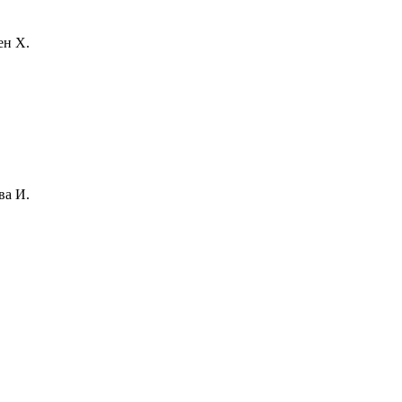
ен Х.
ва И.